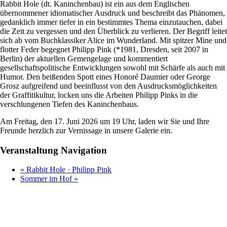
Rabbit Hole (dt. Kaninchenbau) ist ein aus dem Englischen
übernommener idiomatischer Ausdruck und beschreibt das Phänomen,
gedanklich immer tiefer in ein bestimmtes Thema einzutauchen, dabei
die Zeit zu vergessen und den Überblick zu verlieren. Der Begriff leitet
sich ab vom Buchklassiker Alice im Wunderland. Mit spitzer Mine und
flotter Feder begegnet Philipp Pink (*1981, Dresden, seit 2007 in
Berlin) der aktuellen Gemengelage und kommentiert
gesellschaftspolitische Entwicklungen sowohl mit Schärfe als auch mit
Humor. Den beißenden Spott eines Honoré Daumier oder George
Grosz aufgreifend und beeinflusst von den Ausdrucksmöglichkeiten
der Graffitikultur, locken uns die Arbeiten Philipp Pinks in die
verschlungenen Tiefen des Kaninchenbaus.
Am Freitag, den 17. Juni 2026 um 19 Uhr, laden wir Sie und Ihre
Freunde herzlich zur Vernissage in unsere Galerie ein.
Veranstaltung Navigation
«
Rabbit Hole · Philipp Pink
Sommer im Hof
»