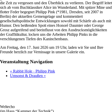
die Zeit zu vergessen und den Überblick zu verlieren. Der Begriff leitet
sich ab vom Buchklassiker Alice im Wunderland. Mit spitzer Mine und
flotter Feder begegnet Philipp Pink (*1981, Dresden, seit 2007 in
Berlin) der aktuellen Gemengelage und kommentiert
gesellschaftspolitische Entwicklungen sowohl mit Schärfe als auch mit
Humor. Den beißenden Spott eines Honoré Daumier oder George
Grosz aufgreifend und beeinflusst von den Ausdrucksmöglichkeiten
der Graffitikultur, locken uns die Arbeiten Philipp Pinks in die
verschlungenen Tiefen des Kaninchenbaus.
Am Freitag, den 17. Juni 2026 um 19 Uhr, laden wir Sie und Ihre
Freunde herzlich zur Vernissage in unsere Galerie ein.
Veranstaltung Navigation
«
Rabbit Hole · Philipp Pink
Umsonst & Draußen
»
Weltecho
(im Haus “Kammer der Technik”)