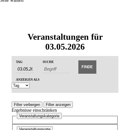
Seite wählen
Veranstaltungen für
03.05.2026
Veranstaltungen
Veranstaltungen
TAG
SUCHE
Veranstaltung
Suche
Suche
Ansichten-
und
Navigation
ANZEIGEN ALS
Ansichten,
Navigation
Filter verbergen
Filter anzeigen
Ergebnisse einschränken
Veranstaltungskategorie
Veranstaltungsorte