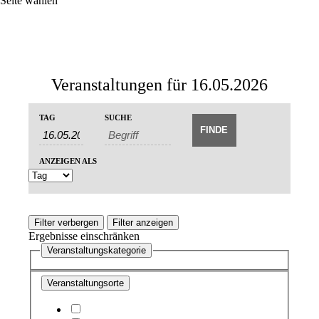
Seite wählen
Veranstaltungen für 16.05.2026
Veranstaltungen
Veranstaltungen
TAG
SUCHE
Veranstaltung
Suche
Suche
Ansichten-
und
Navigation
ANZEIGEN ALS
Ansichten,
Navigation
Filter verbergen
Filter anzeigen
Ergebnisse einschränken
Veranstaltungskategorie
Veranstaltungsorte