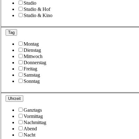
Studio
Studio & Hof
Studio & Kino
Tag
Montag
Dienstag
Mittwoch
Donnerstag
Freitag
Samstag
Sonntag
Uhrzeit
Ganztags
Vormittag
Nachmittag
Abend
Nacht