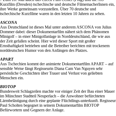
Kurzfilm (Dresden) tschechische und deutsche FilmemacherInnen ein,
ihre Werke gemeinsam vorzustellen. Über 70 deutsche und
tschechische Kurzfilme waren in den letzten 10 Jahren zu sehen.
ASCONA
Aus Deutschland ist dieses Mal unter anderem ASCONA von Julius
Dommer dabei: dieser Dokumentarfilm nähert sich dem Phänomen
Minigolf – in einer Minigolfanlage in Norddeutschland, die wie aus
der Zeit gefallen scheint. Hier wird dieser Sport mit großer
Ernsthaftigkeit betrieben und die Betreiber berichten mit trockenem
norddeutschen Humor von den Anfängen des Platzes.
APART
Aus Tschechien kommt der animierte Dokumentartfilm APART – auf
sensible Weise fängt Regisseurin Diana Cam Van Nguyen sehr
persönliche Geschichten über Trauer und Verlust von geliebten
Menschen ein.
BIOTOP
Bundesweit Schlagzeilen machte vor einiger Zeit der Bau einer Mauer
im Münchner Stadtteil Neuperlach – die Anwohner befürchteten
Lärmbelästigung durch eine geplante Flüchtlings-unterkunft. Regisseur
Paul Scholten begegnet in seinem Dokumentarfilm BIOTOP
Befürwortern und Gegnern der Anlage.