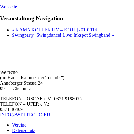
Webseite
Veranstaltung Navigation
«
KAMA KOLLEKTIV – KOTI [20191114]
Swingparty- Swingdance! Live: Inkspot Swingband
»
Weltecho
(im Haus “Kammer der Technik”)
Annaberger Strasse 24
09111 Chemnitz
TELEFON – OSCAR e.V.: 0371.9188055
TELEFON – UFER e.V.:
0371.364691
INFO@WELTECHO.EU
Vereine
Datenschutz