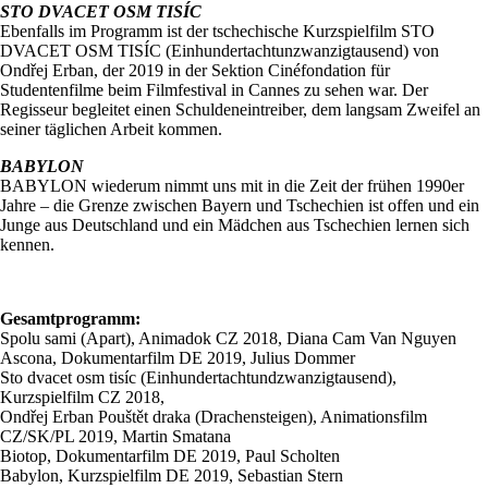
STO DVACET OSM TISÍC
Ebenfalls im Programm ist der tschechische Kurzspielfilm STO
DVACET OSM TISÍC (Einhundertachtunzwanzigtausend) von
Ondřej Erban, der 2019 in der Sektion Cinéfondation für
Studentenfilme beim Filmfestival in Cannes zu sehen war. Der
Regisseur begleitet einen Schuldeneintreiber, dem langsam Zweifel an
seiner täglichen Arbeit kommen.
BABYLON
BABYLON wiederum nimmt uns mit in die Zeit der frühen 1990er
Jahre – die Grenze zwischen Bayern und Tschechien ist offen und ein
Junge aus Deutschland und ein Mädchen aus Tschechien lernen sich
kennen.
Gesamtprogramm:
Spolu sami (Apart), Animadok CZ 2018, Diana Cam Van Nguyen
Ascona, Dokumentarfilm DE 2019, Julius Dommer
Sto dvacet osm tisíc (Einhundertachtundzwanzigtausend),
Kurzspielfilm CZ 2018,
Ondřej Erban Pouštět draka (Drachensteigen), Animationsfilm
CZ/SK/PL 2019, Martin Smatana
Biotop, Dokumentarfilm DE 2019, Paul Scholten
Babylon, Kurzspielfilm DE 2019, Sebastian Stern