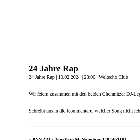
24 Jahre Rap
24 Jahre Rap | 10.02.2024 | 23:00 | Weltecho Club
Wir feiern zusammen mit den beiden Chemnitzer DJ-Lege
Schreibt uns in die Kommentare, welcher Song nicht feh
Veranstaltung
«
PAN AM · Jonathan McNaughton [20240210]