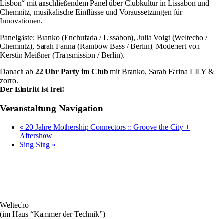
Lisbon“ mit anschließendem Panel über ​Clubkultur in Lissabon und
Chemnitz, musikalische Einflüsse und Voraussetzungen für
Innovationen.
Panelgäste: Branko (Enchufada / Lissabon), Julia Voigt (Weltecho /
Chemnitz), Sarah Farina (Rainbow Bass / Berlin), Moderiert von
Kerstin Meißner (Transmission / Berlin).
Danach ab
22 Uhr Party im Club
mit Branko, Sarah Farina LILY &
zorro.
Der Eintritt ist frei!
Veranstaltung Navigation
«
20 Jahre Mothership Connectors :: Groove the City +
Aftershow
Sing Sing
»
Weltecho
(im Haus “Kammer der Technik”)