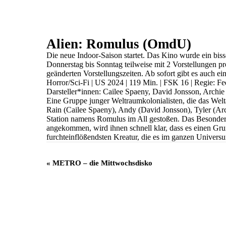
Alien: Romulus (OmdU)
Die neue Indoor-Saison startet. Das Kino wurde ein bis
Donnerstag bis Sonntag teilweise mit 2 Vorstellungen pro
geänderten Vorstellungszeiten. Ab sofort gibt es auch e
Horror/Sci-Fi | US 2024 | 119 Min. | FSK 16 | Regie: F
Darsteller*innen: Cailee Spaeny, David Jonsson, Archi
Eine Gruppe junger Weltraumkolonialisten, die das Welta
Rain (Cailee Spaeny), Andy (David Jonsson), Tyler (Arc
Station namens Romulus im All gestoßen. Das Besondere
angekommen, wird ihnen schnell klar, dass es einen Gru
furchteinflößendsten Kreatur, die es im ganzen Univers
Veranstaltung
«
METRO – die Mittwochsdisko
Navigation