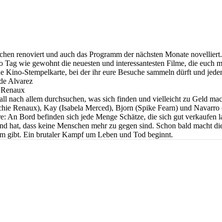
schen renoviert und auch das Programm der nächsten Monate novelliert. 
 Tag wie gewohnt die neuesten und interessantesten Filme, die euch mit
ine Kino-Stempelkarte, bei der ihr eure Besuche sammeln dürft und jede
ede Alvarez
e Renaux
ll nach allem durchsuchen, was sich finden und vielleicht zu Geld mache
hie Renaux), Kay (Isabela Merced), Bjorn (Spike Fearn) und Navarro (
: An Bord befinden sich jede Menge Schätze, die sich gut verkaufen l
nd hat, dass keine Menschen mehr zu gegen sind. Schon bald macht di
um gibt. Ein brutaler Kampf um Leben und Tod beginnt.