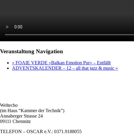
Veranstaltung Navigation
«
FOAIE VERDE »Balkan Emotion Pur« – Entfällt
ADVENTSKALENDER – 12 – all that jazz & music
»
Weltecho
(im Haus “Kammer der Technik”)
Annaberger Strasse 24
09111 Chemnitz
TELEFON – OSCAR e.V.: 0371.9188055