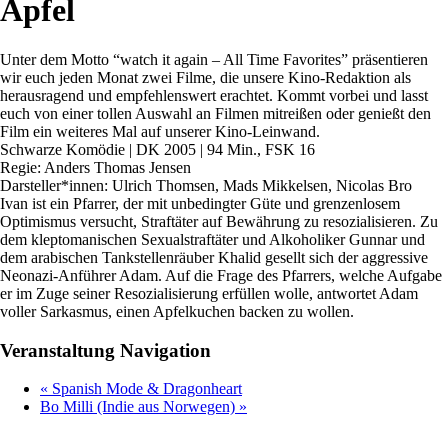
Äpfel
Unter dem Motto “watch it again – All Time Favorites” präsentieren
wir euch jeden Monat zwei Filme, die unsere Kino-Redaktion als
herausragend und empfehlenswert erachtet. Kommt vorbei und lasst
euch von einer tollen Auswahl an Filmen mitreißen oder genießt den
Film ein weiteres Mal auf unserer Kino-Leinwand.
Schwarze Komödie | DK 2005 | 94 Min., FSK 16
Regie: Anders Thomas Jensen
Darsteller*innen: Ulrich Thomsen, Mads Mikkelsen, Nicolas Bro
Ivan ist ein Pfarrer, der mit unbedingter Güte und grenzenlosem
Optimismus versucht, Straftäter auf Bewährung zu resozialisieren. Zu
dem kleptomanischen Sexualstraftäter und Alkoholiker Gunnar und
dem arabischen Tankstellenräuber Khalid gesellt sich der aggressive
Neonazi-Anführer Adam. Auf die Frage des Pfarrers, welche Aufgabe
er im Zuge seiner Resozialisierung erfüllen wolle, antwortet Adam
voller Sarkasmus, einen Apfelkuchen backen zu wollen.
Veranstaltung Navigation
«
Spanish Mode & Dragonheart
Bo Milli (Indie aus Norwegen)
»