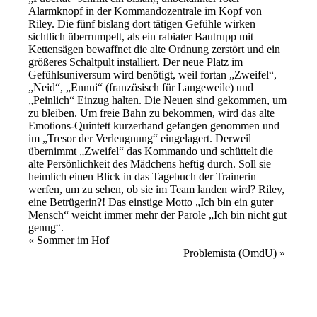
Alarmknopf in der Kommandozentrale im Kopf von
Riley. Die fünf bislang dort tätigen Gefühle wirken
sichtlich überrumpelt, als ein rabiater Bautrupp mit
Kettensägen bewaffnet die alte Ordnung zerstört und ein
größeres Schaltpult installiert. Der neue Platz im
Gefühlsuniversum wird benötigt, weil fortan „Zweifel“,
„Neid“, „Ennui“ (französisch für Langeweile) und
„Peinlich“ Einzug halten. Die Neuen sind gekommen, um
zu bleiben. Um freie Bahn zu bekommen, wird das alte
Emotions-Quintett kurzerhand gefangen genommen und
im „Tresor der Verleugnung“ eingelagert. Derweil
übernimmt „Zweifel“ das Kommando und schüttelt die
alte Persönlichkeit des Mädchens heftig durch. Soll sie
heimlich einen Blick in das Tagebuch der Trainerin
werfen, um zu sehen, ob sie im Team landen wird? Riley,
eine Betrügerin?! Das einstige Motto „Ich bin ein guter
Mensch“ weicht immer mehr der Parole „Ich bin nicht gut
genug“.
Veranstaltung
«
Sommer im Hof
Problemista (OmdU)
»
Navigation