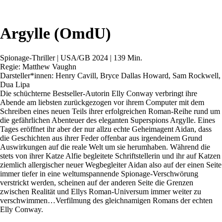
Argylle (OmdU)
Spionage-Thriller | USA/GB 2024 | 139 Min.
Regie: Matthew Vaughn
Darsteller*innen: Henry Cavill, Bryce Dallas Howard, Sam Rockwell,
Dua Lipa
Die schüchterne Bestseller-Autorin Elly Conway verbringt ihre
Abende am liebsten zurückgezogen vor ihrem Computer mit dem
Schreiben eines neuen Teils ihrer erfolgreichen Roman-Reihe rund um
die gefährlichen Abenteuer des eleganten Superspions Argylle. Eines
Tages eröffnet ihr aber der nur allzu echte Geheimagent Aidan, dass
die Geschichten aus ihrer Feder offenbar aus irgendeinem Grund
Auswirkungen auf die reale Welt um sie herumhaben. Während die
stets von ihrer Katze Alfie begleitete Schriftstellerin und ihr auf Katzen
ziemlich allergischer neuer Wegbegleiter Aidan also auf der einen Seite
immer tiefer in eine weltumspannende Spionage-Verschwörung
verstrickt werden, scheinen auf der anderen Seite die Grenzen
zwischen Realität und Ellys Roman-Universum immer weiter zu
verschwimmen…Verfilmung des gleichnamigen Romans der echten
Elly Conway.