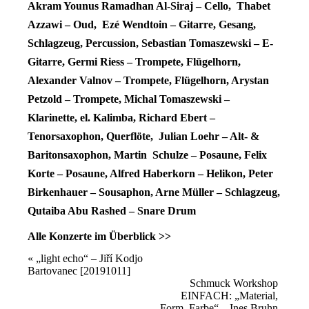
Akram Younus Ramadhan Al-Siraj – Cello, Thabet
Azzawi – Oud, Ezé Wendtoin – Gitarre, Gesang,
Schlagzeug, Percussion, Sebastian Tomaszewski – E-
Gitarre, Germi Riess – Trompete, Flügelhorn,
Alexander Valnov – Trompete, Flügelhorn, Arystan
Petzold – Trompete, Michal Tomaszewski –
Klarinette, el. Kalimba, Richard Ebert –
Tenorsaxophon, Querflöte, Julian Loehr – Alt- &
Baritonsaxophon, Martin Schulze – Posaune, Felix
Korte – Posaune, Alfred Haberkorn – Helikon, Peter
Birkenhauer – Sousaphon, Arne Müller – Schlagzeug,
Qutaiba Abu Rashed – Snare Drum
Alle Konzerte im Überblick >>
Veranstaltung
«
„light echo“ – Jiří Kodjo
Bartovanec [20191011]
Navigation
Schmuck Workshop
EINFACH: „Material,
Form, Farbe“ – Ines Bruhn