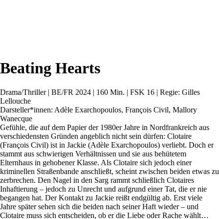
Beating Hearts
Drama/Thriller | BE/FR 2024 | 160 Min. | FSK 16 | Regie: Gilles
Lellouche
Darsteller*innen: Adèle Exarchopoulos, François Civil, Mallory
Wanecque
Gefühle, die auf dem Papier der 1980er Jahre in Nordfrankreich aus
verschiedensten Gründen angeblich nicht sein dürfen: Clotaire
(François Civil) ist in Jackie (Adèle Exarchopoulos) verliebt. Doch er
stammt aus schwierigen Verhältnissen und sie aus behütetem
Elternhaus in gehobener Klasse. Als Clotaire sich jedoch einer
kriminellen Straßenbande anschließt, scheint zwischen beiden etwas zu
zerbrechen. Den Nagel in den Sarg rammt schließlich Clotaires
Inhaftierung – jedoch zu Unrecht und aufgrund einer Tat, die er nie
begangen hat. Der Kontakt zu Jackie reißt endgültig ab. Erst viele
Jahre später sehen sich die beiden nach seiner Haft wieder – und
Clotaire muss sich entscheiden, ob er die Liebe oder Rache wählt…