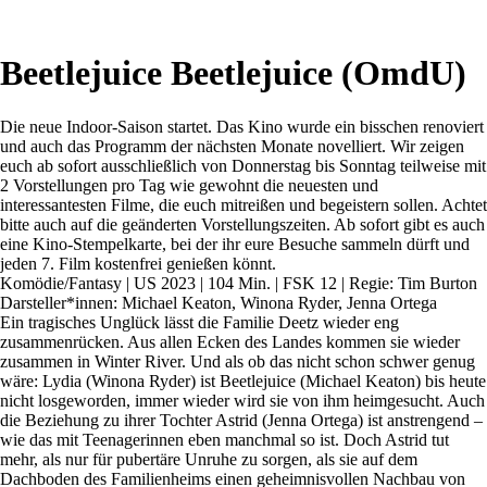
Beetlejuice Beetlejuice (OmdU)
Die neue Indoor-Saison startet. Das Kino wurde ein bisschen renoviert
und auch das Programm der nächsten Monate novelliert. Wir zeigen
euch ab sofort ausschließlich von Donnerstag bis Sonntag teilweise mit
2 Vorstellungen pro Tag wie gewohnt die neuesten und
interessantesten Filme, die euch mitreißen und begeistern sollen. Achtet
bitte auch auf die geänderten Vorstellungszeiten. Ab sofort gibt es auch
eine Kino-Stempelkarte, bei der ihr eure Besuche sammeln dürft und
jeden 7. Film kostenfrei genießen könnt.
Komödie/Fantasy | US 2023 | 104 Min. | FSK 12 | Regie: Tim Burton
Darsteller*innen: Michael Keaton, Winona Ryder, Jenna Ortega
Ein tragisches Unglück lässt die Familie Deetz wieder eng
zusammenrücken. Aus allen Ecken des Landes kommen sie wieder
zusammen in Winter River. Und als ob das nicht schon schwer genug
wäre: Lydia (Winona Ryder) ist Beetlejuice (Michael Keaton) bis heute
nicht losgeworden, immer wieder wird sie von ihm heimgesucht. Auch
die Beziehung zu ihrer Tochter Astrid (Jenna Ortega) ist anstrengend –
wie das mit Teenagerinnen eben manchmal so ist. Doch Astrid tut
mehr, als nur für pubertäre Unruhe zu sorgen, als sie auf dem
Dachboden des Familienheims einen geheimnisvollen Nachbau von