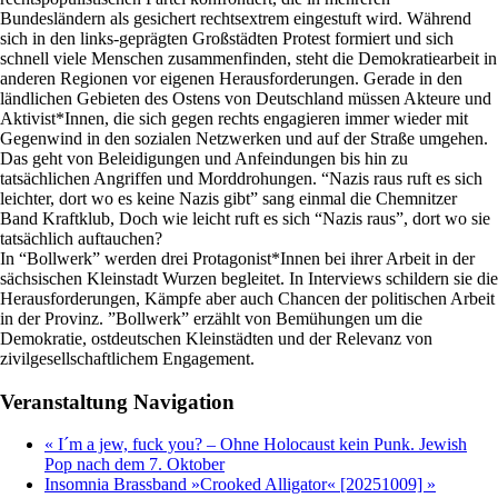
Bundesländern als gesichert rechtsextrem eingestuft wird. Während
sich in den links-geprägten Großstädten Protest formiert und sich
schnell viele Menschen zusammenfinden, steht die Demokratiearbeit in
anderen Regionen vor eigenen Herausforderungen. Gerade in den
ländlichen Gebieten des Ostens von Deutschland müssen Akteure und
Aktivist*Innen, die sich gegen rechts engagieren immer wieder mit
Gegenwind in den sozialen Netzwerken und auf der Straße umgehen.
Das geht von Beleidigungen und Anfeindungen bis hin zu
tatsächlichen Angriffen und Morddrohungen. “Nazis raus ruft es sich
leichter, dort wo es keine Nazis gibt” sang einmal die Chemnitzer
Band Kraftklub, Doch wie leicht ruft es sich “Nazis raus”, dort wo sie
tatsächlich auftauchen?
In “Bollwerk” werden drei Protagonist*Innen bei ihrer Arbeit in der
sächsischen Kleinstadt Wurzen begleitet. In Interviews schildern sie die
Herausforderungen, Kämpfe aber auch Chancen der politischen Arbeit
in der Provinz. ”Bollwerk” erzählt von Bemühungen um die
Demokratie, ostdeutschen Kleinstädten und der Relevanz von
zivilgesellschaftlichem Engagement.
Veranstaltung Navigation
«
I´m a jew, fuck you? – Ohne Holocaust kein Punk. Jewish
Pop nach dem 7. Oktober
Insomnia Brassband »Crooked Alligator« [20251009]
»