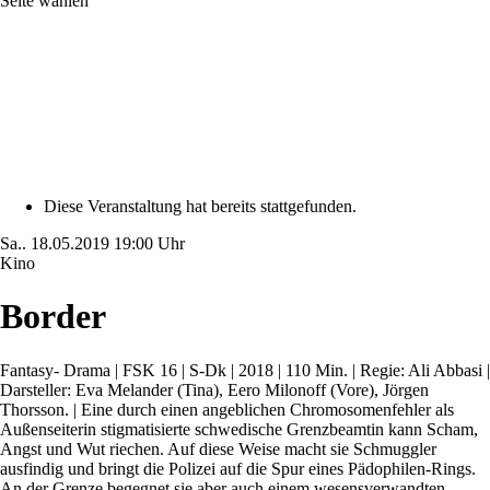
Seite wählen
Diese Veranstaltung hat bereits stattgefunden.
Sa..
18.05.2019
19:00 Uhr
Kino
Border
Fantasy- Drama | FSK 16 | S-Dk | 2018 | 110 Min. | Regie: Ali Abbasi |
Darsteller: Eva Melander (Tina), Eero Milonoff (Vore), Jörgen
Thorsson. | Eine durch einen angeblichen Chromosomenfehler als
Außenseiterin stigmatisierte schwedische Grenzbeamtin kann Scham,
Angst und Wut riechen. Auf diese Weise macht sie Schmuggler
ausfindig und bringt die Polizei auf die Spur eines Pädophilen-Rings.
An der Grenze begegnet sie aber auch einem wesensverwandten