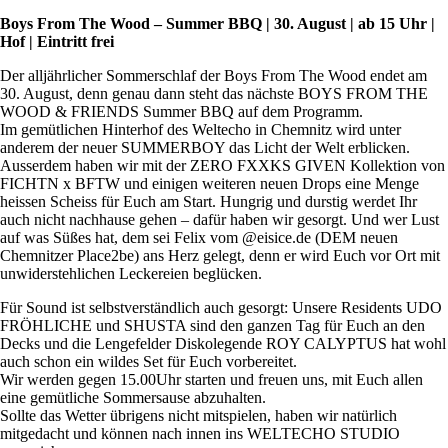
Boys From The Wood – Summer BBQ | 30. August | ab 15 Uhr |
Hof | Eintritt frei
Der alljährlicher Sommerschlaf der Boys From The Wood endet am
30. August, denn genau dann steht das nächste BOYS FROM THE
WOOD & FRIENDS Summer BBQ auf dem Programm.
Im gemütlichen Hinterhof des Weltecho in Chemnitz wird unter
anderem der neuer SUMMERBOY das Licht der Welt erblicken.
Ausserdem haben wir mit der ZERO FXXKS GIVEN Kollektion von
FICHTN x BFTW und einigen weiteren neuen Drops eine Menge
heissen Scheiss für Euch am Start. Hungrig und durstig werdet Ihr
auch nicht nachhause gehen – dafür haben wir gesorgt. Und wer Lust
auf was Süßes hat, dem sei Felix vom @eisice.de (DEM neuen
Chemnitzer Place2be) ans Herz gelegt, denn er wird Euch vor Ort mit
unwiderstehlichen Leckereien beglücken.
Für Sound ist selbstverständlich auch gesorgt: Unsere Residents UDO
FRÖHLICHE und SHUSTA sind den ganzen Tag für Euch an den
Decks und die Lengefelder Diskolegende ROY CALYPTUS hat wohl
auch schon ein wildes Set für Euch vorbereitet.
Wir werden gegen 15.00Uhr starten und freuen uns, mit Euch allen
eine gemütliche Sommersause abzuhalten.
Sollte das Wetter übrigens nicht mitspielen, haben wir natürlich
mitgedacht und können nach innen ins WELTECHO STUDIO