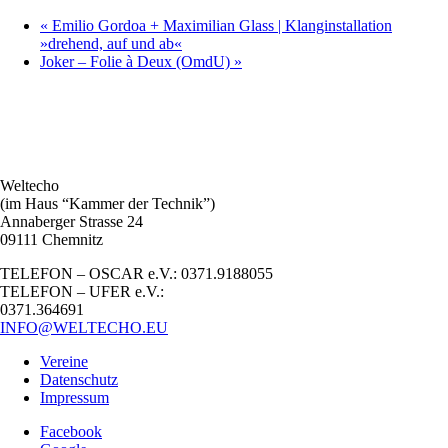
«
Emilio Gordoa + Maximilian Glass | Klanginstallation
»drehend, auf und ab«
Joker – Folie à Deux (OmdU)
»
Weltecho
(im Haus “Kammer der Technik”)
Annaberger Strasse 24
09111 Chemnitz
TELEFON – OSCAR e.V.: 0371.9188055
TELEFON – UFER e.V.:
0371.364691
INFO@WELTECHO.EU
Vereine
Datenschutz
Impressum
Facebook