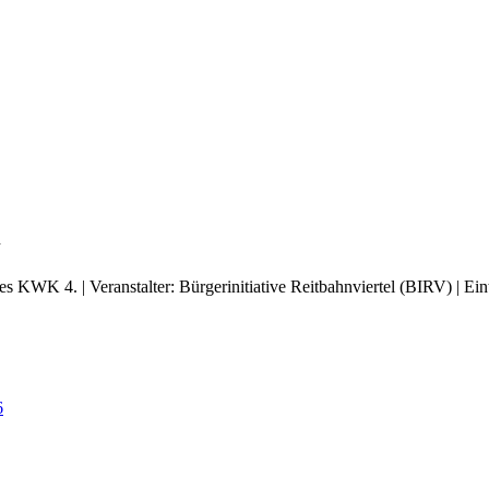
l
 KWK 4. | Veranstalter: Bürgerinitiative Reitbahnviertel (BIRV) | Eintr
6