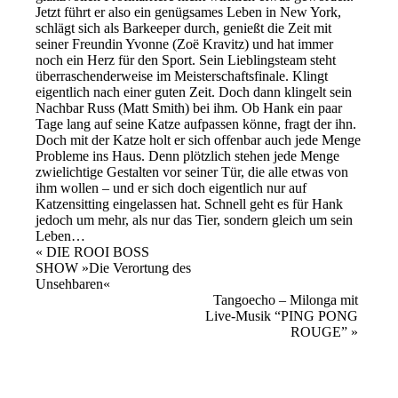
Jetzt führt er also ein genügsames Leben in New York,
schlägt sich als Barkeeper durch, genießt die Zeit mit
seiner Freundin Yvonne (Zoë Kravitz) und hat immer
noch ein Herz für den Sport. Sein Lieblingsteam steht
überraschenderweise im Meisterschaftsfinale. Klingt
eigentlich nach einer guten Zeit. Doch dann klingelt sein
Nachbar Russ (Matt Smith) bei ihm. Ob Hank ein paar
Tage lang auf seine Katze aufpassen könne, fragt der ihn.
Doch mit der Katze holt er sich offenbar auch jede Menge
Probleme ins Haus. Denn plötzlich stehen jede Menge
zwielichtige Gestalten vor seiner Tür, die alle etwas von
ihm wollen – und er sich doch eigentlich nur auf
Katzensitting eingelassen hat. Schnell geht es für Hank
jedoch um mehr, als nur das Tier, sondern gleich um sein
Leben…
Veranstaltung
«
DIE ROOI BOSS
SHOW »Die Verortung des
Navigation
Unsehbaren«
Tangoecho – Milonga mit
Live-Musik “PING PONG
ROUGE”
»