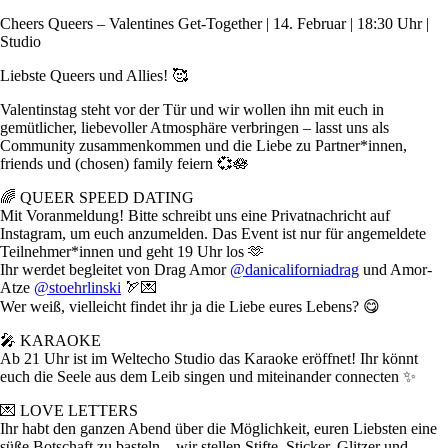
Cheers Queers – Valentines Get-Together | 14. Februar | 18:30 Uhr |
Studio
Liebste Queers und Allies! 🥰
Valentinstag steht vor der Tür und wir wollen ihn mit euch in
gemütlicher, liebevoller Atmosphäre verbringen – lasst uns als
Community zusammenkommen und die Liebe zu Partner*innen,
friends und (chosen) family feiern 💞🪷
🌈 QUEER SPEED DATING
Mit Voranmeldung! Bitte schreibt uns eine Privatnachricht auf
Instagram, um euch anzumelden. Das Event ist nur für angemeldete
Teilnehmer*innen und geht 19 Uhr los 🫶
Ihr werdet begleitet von Drag Amor
@danicaliforniadrag
und Amor-
Atze
@stoehrlinski
🏹💌
Wer weiß, vielleicht findet ihr ja die Liebe eures Lebens? 😋
🎤 KARAOKE
Ab 21 Uhr ist im Weltecho Studio das Karaoke eröffnet! Ihr könnt
euch die Seele aus dem Leib singen und miteinander connecten ✨
💌 LOVE LETTERS
Ihr habt den ganzen Abend über die Möglichkeit, euren Liebsten eine
süße Botschaft zu basteln – wir stellen Stifte, Sticker, Glitzer und