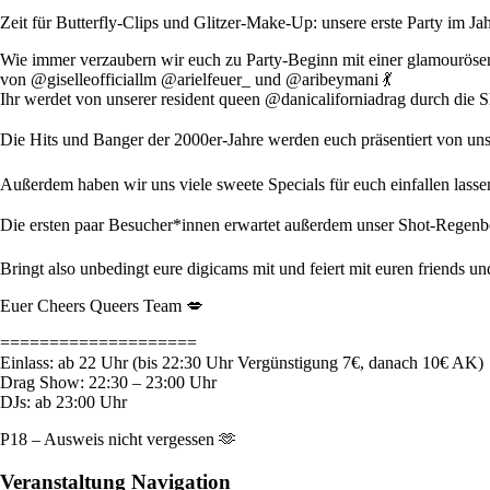
Zeit für Butterfly-Clips und Glitzer-Make-Up: unsere erste Party im J
Wie immer verzaubern wir euch zu Party-Beginn mit einer glamourös
von @giselleofficiallm @arielfeuer_ und @aribeymani 💃
Ihr werdet von unserer resident queen @danicaliforniadrag durch die 
Die Hits und Banger der 2000er-Jahre werden euch präsentiert von uns
Außerdem haben wir uns viele sweete Specials für euch einfallen lass
Die ersten paar Besucher*innen erwartet außerdem unser Shot-Regenbo
Bringt also unbedingt eure digicams mit und feiert mit euren friends 
Euer Cheers Queers Team 💋
====================
Einlass: ab 22 Uhr (bis 22:30 Uhr Vergünstigung 7€, danach 10€ AK)
Drag Show: 22:30 – 23:00 Uhr
DJs: ab 23:00 Uhr
P18 – Ausweis nicht vergessen 🫶
Veranstaltung Navigation