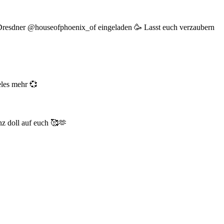
Dresdner @houseofphoenix_of eingeladen 🥳 Lasst euch verzaubern
eles mehr 💞
nz doll auf euch 🥰🫶