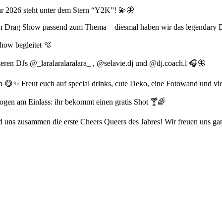
ahr 2026 steht unter dem Stern “Y2K”! 💫🦋
en Drag Show passend zum Thema – diesmal haben wir das legendary 
Show begleitet 🫧
eren DJs @_laralaralaralara_ , @selavie.dj und @dj.coach.l 🎧🦋
en 😋✨ Freut euch auf special drinks, cute Deko, eine Fotowand und vi
gen am Einlass: ihr bekommt einen gratis Shot 🍸🌈
und uns zusammen die erste Cheers Queers des Jahres! Wir freuen uns ga