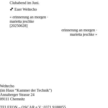
Clubabend im Juni.
💕 Euer Weltecho
Veranstaltung
«
erinnerung an morgen ·
marietta jeschke
Navigation
[20250628]
erinnerung an morgen ·
marietta jeschke
»
Weltecho
(im Haus “Kammer der Technik”)
Annaberger Strasse 24
09111 Chemnitz
TELEFON – OSCAR e.V.: 0371.9188055