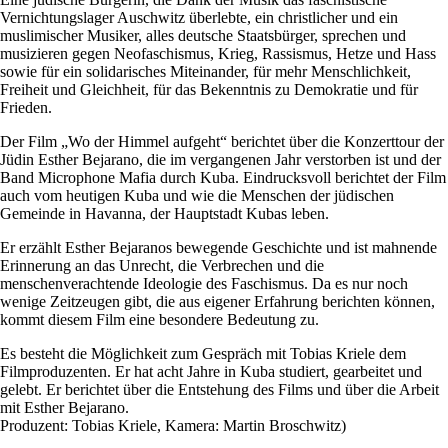
Vernichtungslager Auschwitz überlebte, ein christlicher und ein
muslimischer Musiker, alles deutsche Staatsbürger, sprechen und
musizieren gegen Neofaschismus, Krieg, Rassismus, Hetze und Hass
sowie für ein solidarisches Miteinander, für mehr Menschlichkeit,
Freiheit und Gleichheit, für das Bekenntnis zu Demokratie und für
Frieden.
Der Film „Wo der Himmel aufgeht“ berichtet über die Konzerttour der
Jüdin Esther Bejarano, die im vergangenen Jahr verstorben ist und der
Band Microphone Mafia durch Kuba. Eindrucksvoll berichtet der Film
auch vom heutigen Kuba und wie die Menschen der jüdischen
Gemeinde in Havanna, der Hauptstadt Kubas leben.
Er erzählt Esther Bejaranos bewegende Geschichte und ist mahnende
Erinnerung an das Unrecht, die Verbrechen und die
menschenverachtende Ideologie des Faschismus. Da es nur noch
wenige Zeitzeugen gibt, die aus eigener Erfahrung berichten können,
kommt diesem Film eine besondere Bedeutung zu.
Es besteht die Möglichkeit zum Gespräch mit Tobias Kriele dem
Filmproduzenten. Er hat acht Jahre in Kuba studiert, gearbeitet und
gelebt. Er berichtet über die Entstehung des Films und über die Arbeit
mit Esther Bejarano.
Produzent: Tobias Kriele, Kamera: Martin Broschwitz)