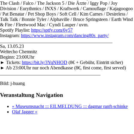
The Clash / Falco / The Jackson 5 / Die Ärzte / Iggy Pop / Joy
Division / Eurythmics / INXS / Kraftwerk / Camouflage / Kajagoogoo
/ Pat Benatar / Pet Shop Boys / Soft Cell / Kim Carnes / Desireless /
Talk Talk / Bonnie Tyler / Alphaville / Bruce Springsteen / Earth Wind
& Fire / Fleetwood Mac / Cyndi Lauper / uvm.
Spotify Playlist:
https://sptfy.com/6y57
Instagram:
https://www.instagram.com/dancing80s_party/
_______________________________________________
Sa, 13.05.23
Weltecho Chemnitz
Beginn: 23:00Uhr
► Tickets:
https://bit.ly/3YqNHOD
(8€ + Gebühr, Eintritt sicher)
► Ab 23:00Uhr nur noch Abendkasse (8€, first come, first served)
__________________________________________
Bild: j-huang
Veranstaltung Navigation
«
Museumsnacht ::: EILMELDUNG ::: dagmar ranft-schinke
Olaf Jagger
»