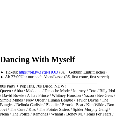
Dancing With Myself
► Tickets:
https://bit.ly/3YqNHOD
(8€ + Gebühr, Eintritt sicher)
► Ab 23:00Uhr nur noch Abendkasse (8€, first come, first served)
_______________________________________________
80s Party + Pop Hits, 70s Disco, NDW!
Queen / Abba / Madonna / Depeche Mode / Journey / Toto / Billy Idol
/ David Bowie / A-ha / Prince / Whitney Houston / Yazoo / Bee Gees /
Simple Minds / New Order / Human League / Taylor Dayne / The
Bangles / Belinda Carlisle / Blondie / Bronski Beat / Kim Wilde / Bon
Jovi / The Cure / Kiss / The Pointer Sisters / Spider Murphy Gang /
Nena / The Police / Ramones / Wham! / Boney M. / Tears For Fears /