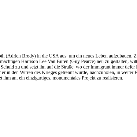
h (Adrien Brody) in die USA aus, um ein neues Leben aufzubauen. Zunä
s mächtigen Harrison Lee Van Buren (Guy Pearce) neu zu gestalten, witt
e Schuld zu und setzt ihn auf die Straße, wo der Immigrant immer tiefer
r er in den Wirren des Krieges getrennt wurde, nachzuholen, in weiter F
 ihm an, ein einzigartiges, monumentales Projekt zu realisieren.