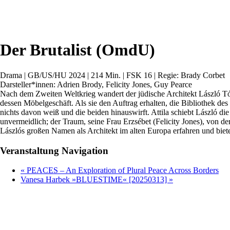
Der Brutalist (OmdU)
Drama | GB/US/HU 2024 | 214 Min. | FSK 16 | Regie: Brady Corbet
Darsteller*innen: Adrien Brody, Felicity Jones, Guy Pearce
Nach dem Zweiten Weltkrieg wandert der jüdische Architekt László Tót
dessen Möbelgeschäft. Als sie den Auftrag erhalten, die Bibliothek de
nichts davon weiß und die beiden hinauswirft. Attila schiebt László di
unvermeidlich; der Traum, seine Frau Erzsébet (Felicity Jones), von de
Lászlós großen Namen als Architekt im alten Europa erfahren und bietet
Veranstaltung Navigation
«
PEACES – An Exploration of Plural Peace Across Borders
Vanesa Harbek »BLUESTIME« [20250313]
»