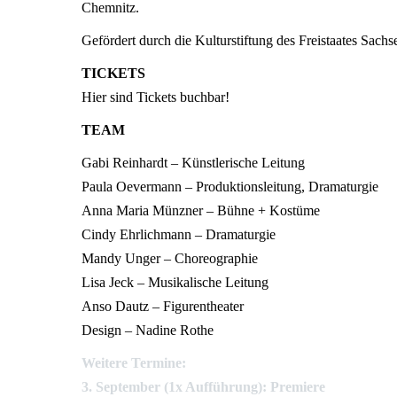
Chemnitz.
Gefördert durch die Kulturstiftung des Freistaates Sachs
TICKETS
Hier sind Tickets buchbar!
TEAM
Gabi Reinhardt
– Künstlerische Leitung
Paula
Oevermann
– Produktionsleitung, Dramaturgie
Anna Maria Münzner
– Bühne + Kostüme
Cindy Ehrlichmann
– Dramaturgie
Mandy Unger
– Choreographie
Lisa Jeck – Musikalische Leitung
Anso
Dautz
– Figurentheater
Design – Nadine Rothe
Weitere Termine:
3. September (1x Aufführung): Premiere