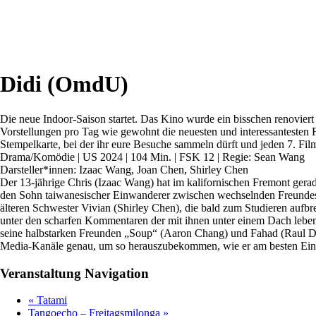
Didi (OmdU)
Die neue Indoor-Saison startet. Das Kino wurde ein bisschen renoviert
Vorstellungen pro Tag wie gewohnt die neuesten und interessantesten Fi
Stempelkarte, bei der ihr eure Besuche sammeln dürft und jeden 7. Fil
Drama/Komödie | US 2024 | 104 Min. | FSK 12 | Regie: Sean Wang
Darsteller*innen: Izaac Wang, Joan Chen, Shirley Chen
Der 13-jährige Chris (Izaac Wang) hat im kalifornischen Fremont gera
den Sohn taiwanesischer Einwanderer zwischen wechselnden Freundesgrup
älteren Schwester Vivian (Shirley Chen), die bald zum Studieren aufbre
unter den scharfen Kommentaren der mit ihnen unter einem Dach leben
seine halbstarken Freunden „Soup“ (Aaron Chang) und Fahad (Raul Dial
Media-Kanäle genau, um so herauszubekommen, wie er am besten Ein
Veranstaltung Navigation
«
Tatami
Tangoecho – Freitagsmilonga
»