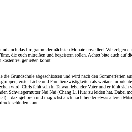
 und auch das Programm der nächsten Monate novelliert. Wir zeigen euc
lme, die euch mitreißen und begeistern sollen. Achtet bitte auch auf di
m kostenfrei genießen könnt.
de die Grundschule abgeschlossen und wird nach den Sommerferien auf d
pen, erster Liebe und Familienzwistigkeiten als weitaus turbulenter a
chen wird. Chris fehlt sein in Taiwan lebender Vater und er fühlt sich
den Schwiegermutter Nai Nai (Chang Li Hua) zu leiden hat. Dabei möch
) – dazugehören und möglichst auch noch bei der etwas älteren Mitsch
druck schinden kann.