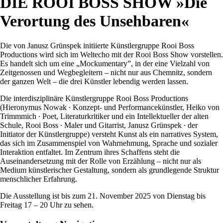
DIE ROOI BOSS SHOW »Die
Verortung des Unsehbaren«
Die von Janusz Gr
ü
nspek initiierte K
ü
nstlergruppe Rooi Boss
Productions wird sich im Weltecho mit der Rooi Boss Show vorstellen.
Es handelt sich um eine
„
Mockumentary”, in der eine Vielzahl von
Zeitgenossen und Wegbegleitern – nicht nur aus Chemnitz, sondern
der ganzen Welt – die drei K
ü
nstler lebendig werden lassen.
Die interdisziplinäre Künstlergruppe Rooi Boss Productions
(Hieronymus Nowak ∙ Konzept- und Performancekünstler, Heiko von
Trimmmich ∙ Poet, Literaturkritiker und ein Intellektueller der alten
Schule, Rooi Boss ∙ Maler und Gitarrist, Janusz Grünspek ∙ der
Initiator der Künstlergruppe) versteht Kunst als ein narratives System,
das sich im Zusammenspiel von Wahrnehmung, Sprache und sozialer
Interaktion entfaltet. Im Zentrum ihres Schaffens steht die
Auseinandersetzung mit der Rolle von Erzählung – nicht nur als
Medium künstlerischer Gestaltung, sondern als grundlegende Struktur
menschlicher Erfahrung.
Die Ausstellung ist bis zum 21. November 2025 von Dienstag bis
Freitag 17 – 20 Uhr zu sehen.