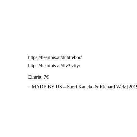
https://hearthis.at/dnbtrebor/
https://hearthis.at/div3rzity/
Eintritt: 7€
Veranstaltung
«
MADE BY US – Saori Kaneko & Richard Welz [201
Navigation