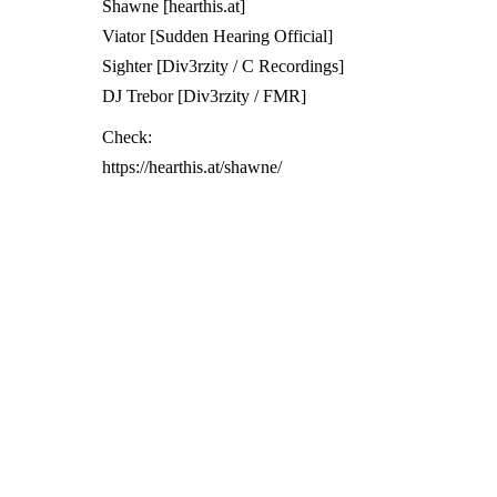
Shawne [hearthis.at]
Viator [Sudden Hearing Official]
Sighter [Div3rzity / C Recordings]
DJ Trebor [Div3rzity / FMR]
Check:
https://hearthis.at/shawne/