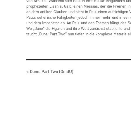
von Arrakis. Während sich Paul in ihre Kultur eingliedern un
prophezeiten Lisan al Gaib, einen Messias, der die Fremen in
an dem antiken Glauben und sieht in Paul einen aufrichtigen V
Pauls seherische Fähigkeiten jedoch immer mehr und in sein
und dem Imperator ab. An Paul und den Fremen hängt das S
Wo „Dune” die Figuren und ihre Welt zunächst etablierte und 
taucht „Dune: Part Two” nun tiefer in die komplexe Materie ein
Veranstaltung
«
Dune: Part Two (OmdU)
Navigation