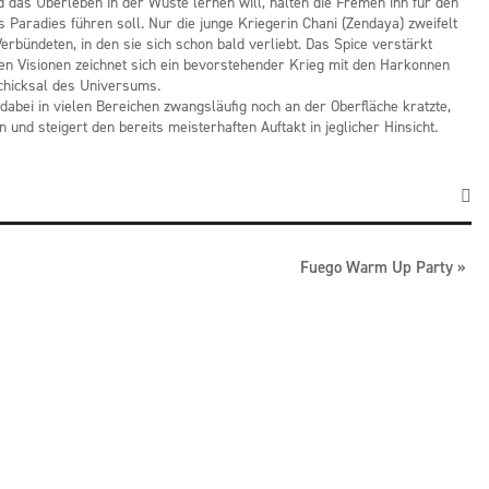
d das Überleben in der Wüste lernen will, halten die Fremen ihn für den
s Paradies führen soll. Nur die junge Kriegerin Chani (Zendaya) zweifelt
erbündeten, in den sie sich schon bald verliebt. Das Spice verstärkt
en Visionen zeichnet sich ein bevorstehender Krieg mit den Harkonnen
chicksal des Universums.
dabei in vielen Bereichen zwangsläufig noch an der Oberfläche kratzte,
 und steigert den bereits meisterhaften Auftakt in jeglicher Hinsicht.
Fuego Warm Up Party
»