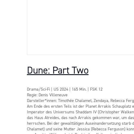
Dune: Part Two
Drama/Sci-Fi | US 2024 | 165 Min. | FSK 12
Regie: Denis Villeneuve
Darsteller*innen: Timothée Chalamet, Zendaya, Rebecca Ferg
Am Ende des ersten Teils ist der Planet Arrakis Schauplatz 
Imperator des Universums Shaddam IV (Christopher Walken) u
das Haus Atreides, das nach Arrakis gekommen war, um das do
herrschen. Bei der gewalttätigen Auseinandersetzung starb d
Chalamet) und seine Mutter Jessica (Rebecca Ferguson) konn