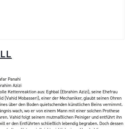
ALL
afar Panahi
brahim Azizi
olle Kettenreaktion aus: Eghbal (Ebrahim Azizi), seine Ehefrau
hid (Vahid Mobasseri), einer der Mechaniker, glaubt seinen Ohren
 eines über den Boden quietschenden künstlichen Beins vernimmt.
ngnis wach, wo er von einem Mann mit einer solchen Prothese
ren. Vahid folgt seinem mutmaßlichen Peiniger und entführt ihn
ill er den Entführten schließlich lebendig begraben. Doch dessen