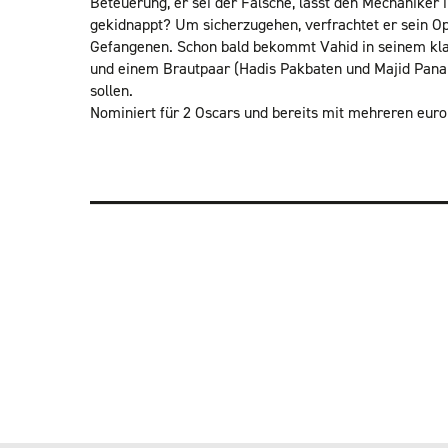
Beteuerung, er sei der Falsche, lässt den Mechaniker i
gekidnappt? Um sicherzugehen, verfrachtet er sein Opf
Gefangenen. Schon bald bekommt Vahid in seinem klap
und einem Brautpaar (Hadis Pakbaten und Majid Panahi)
sollen.
Nominiert für 2 Oscars und bereits mit mehreren euro
VERANSTALTUNG
NAVIGATION