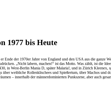
n 1977 bis Heute
 er Ende der 1970er Jahre von England und den USA aus die ganze Welt 
ücken. „Nicht labern, machen!“ ist das Motto. Was zählt, ist die Idee 
 430, in West-Berlin Mania D, später Malaria!, und in Zürich Kleenex,
ngs über weibliche Rollenklischees und Spießertum, über Machos und 
äumen – innerhalb der männerdominierten Punkszene, aber auch gesamt