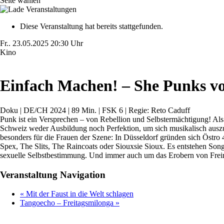
Seite wählen
Diese Veranstaltung hat bereits stattgefunden.
Fr..
23.05.2025
20:30 Uhr
Kino
Einfach Machen! – She Punks vo
Doku | DE/CH 2024 | 89 Min. | FSK 6 | Regie: Reto Caduff
Punk ist ein Versprechen – von Rebellion und Selbstermächtigung! Als
Schweiz weder Ausbildung noch Perfektion, um sich musikalisch auszudr
besonders für die Frauen der Szene: In Düsseldorf gründen sich Östro
Spex, The Slits, The Raincoats oder Siouxsie Sioux. Es entstehen So
sexuelle Selbstbestimmung. Und immer auch um das Erobern von Freir
Veranstaltung Navigation
«
Mit der Faust in die Welt schlagen
Tangoecho – Freitagsmilonga
»