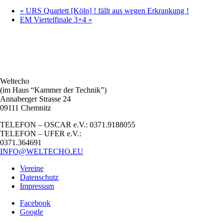
«
URS Quartett [Köln] ! fällt aus wegen Erkrankung !
EM Viertelfinale 3+4
»
Weltecho
(im Haus “Kammer der Technik”)
Annaberger Strasse 24
09111 Chemnitz
TELEFON – OSCAR e.V.: 0371.9188055
TELEFON – UFER e.V.:
0371.364691
INFO@WELTECHO.EU
Vereine
Datenschutz
Impressum
Facebook
Google