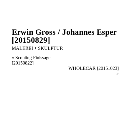
Erwin Gross / Johannes Esper
[20150829]
MALEREI + SKULPTUR
Veranstaltung
«
Scouting Finissage
[20150822]
Navigation
WHOLECAR [20151023]
»