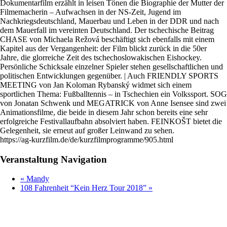
Dokumentarfilm erzählt in leisen Tönen die Biographie der Mutter der
Filmemacherin – Aufwachsen in der NS-Zeit, Jugend im
Nachkriegsdeutschland, Mauerbau und Leben in der DDR und nach
dem Mauerfall im vereinten Deutschland. Der tschechische Beitrag
CHASE von Michaela Režová beschäftigt sich ebenfalls mit einem
Kapitel aus der Vergangenheit: der Film blickt zurück in die 50er
Jahre, die glorreiche Zeit des tschechoslowakischen Eishockey.
Persönliche Schicksale einzelner Spieler stehen gesellschaftlichen und
politischen Entwicklungen gegenüber. | Auch FRIENDLY SPORTS
MEETING von Jan Koloman Rybanský widmet sich einem
sportlichen Thema: Fußballtennis – in Tschechien ein Volkssport. SOG
von Jonatan Schwenk und MEGATRICK von Anne Isensee sind zwei
Animationsfilme, die beide in diesem Jahr schon bereits eine sehr
erfolgreiche Festivallaufbahn absolviert haben. FEINKOŠT bietet die
Gelegenheit, sie erneut auf großer Leinwand zu sehen.
https://ag-kurzfilm.de/de/kurzfilmprogramme/905.html
Veranstaltung Navigation
«
Mandy
108 Fahrenheit “Kein Herz Tour 2018”
»