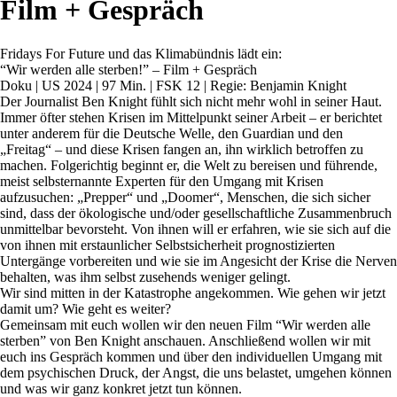
Film + Gespräch
Fridays For Future und das Klimabündnis lädt ein:
“Wir werden alle sterben!” – Film + Gespräch
Doku | US 2024 | 97 Min. | FSK 12 | Regie: Benjamin Knight
Der Journalist Ben Knight fühlt sich nicht mehr wohl in seiner Haut.
Immer öfter stehen Krisen im Mittelpunkt seiner Arbeit – er berichtet
unter anderem für die Deutsche Welle, den Guardian und den
„Freitag“ – und diese Krisen fangen an, ihn wirklich betroffen zu
machen. Folgerichtig beginnt er, die Welt zu bereisen und führende,
meist selbsternannte Experten für den Umgang mit Krisen
aufzusuchen: „Prepper“ und „Doomer“, Menschen, die sich sicher
sind, dass der ökologische und/oder gesellschaftliche Zusammenbruch
unmittelbar bevorsteht. Von ihnen will er erfahren, wie sie sich auf die
von ihnen mit erstaunlicher Selbstsicherheit prognostizierten
Untergänge vorbereiten und wie sie im Angesicht der Krise die Nerven
behalten, was ihm selbst zusehends weniger gelingt.
Wir sind mitten in der Katastrophe angekommen. Wie gehen wir jetzt
damit um? Wie geht es weiter?
Gemeinsam mit euch wollen wir den neuen Film “Wir werden alle
sterben” von Ben Knight anschauen. Anschließend wollen wir mit
euch ins Gespräch kommen und über den individuellen Umgang mit
dem psychischen Druck, der Angst, die uns belastet, umgehen können
und was wir ganz konkret jetzt tun können.