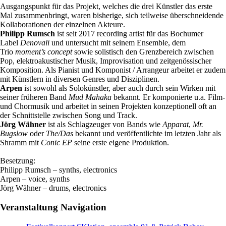
Ausgangspunkt für das Projekt, welches die drei Künstler das erste
Mal zusammenbringt, waren bisherige, sich teilweise überschneidende
Kollaborationen der einzelnen Akteure.
Philipp Rumsch
ist seit 2017 recording artist für das Bochumer
Label
Denovali
und untersucht mit seinem Ensemble, dem
Trio
moment’s concept
sowie solistisch den Grenzbereich zwischen
Pop, elektroakustischer Musik, Improvisation und zeitgenössischer
Komposition. Als Pianist und Komponist / Arrangeur arbeitet er zudem
mit Künstlern in diversen Genres und Disziplinen.
Arpen
ist sowohl als Solokünstler, aber auch durch sein Wirken mit
seiner früheren Band
Mud Mahaka
bekannt. Er komponierte u.a. Film-
und Chormusik und arbeitet in seinen Projekten konzeptionell oft an
der Schnittstelle zwischen Song und Track.
Jörg Wähner
ist als Schlagzeuger von Bands wie
Apparat
,
Mr.
Bugslow
oder
The/Das
bekannt und veröffentlichte im letzten Jahr als
Shramm mit
Conic EP
seine erste eigene Produktion.
Besetzung:
Philipp Rumsch – synths, electronics
Arpen – voice, synths
Jörg Wähner – drums, electronics
Veranstaltung Navigation