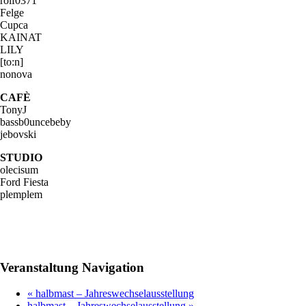
rolf0371
Felge
Cupca
KAINAT
LILY
[to:n]
nonova
CAFÈ
TonyJ
bassb0uncebeby
jebovski
STUDIO
olecisum
Ford Fiesta
plemplem
Veranstaltung Navigation
«
halbmast – Jahreswechselausstellung
halbmast – Jahreswechselausstellung
»