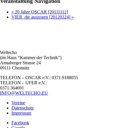
Veranstaltung Navigation
«
20 Jahre OSCAR [20111112]
VIER, die auszogen [20120324]
»
Weltecho
(im Haus “Kammer der Technik”)
Annaberger Strasse 24
09111 Chemnitz
TELEFON – OSCAR e.V.: 0371.9188055
TELEFON – UFER e.V.:
0371.364691
INFO@WELTECHO.EU
Vereine
Datenschutz
Impressum
Facebook
Google