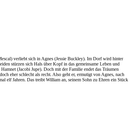
scal) verliebt sich in Agnes (Jessie Buckley). Im Dorf wird hinter
e beiden stürzen sich Hals über Kopf in das gemeinsame Leben und
d Hamnet (Jacobi Jupe). Doch mit der Familie endet das Träumen
och eher schlecht als recht. Also geht er, ermutigt von Agnes, nach
mal elf Jahren. Das treibt William an, seinem Sohn zu Ehren ein Stück