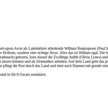
ord-upon-Avon als Lateinlehrer arbeitende William Shakespeare (Paul Me
ne Heilerin, sondern eine richtige Hexe. Aber das ist William egal. Di
athnach) geboren, kurz darauf die Zwillinge Judith (Olivia Lynes) un
ch lassen können und als Dramatiker arbeiten. Auf dem Land geht das jed
nn pflügt die Pest durch das Land und tötet auch Hamnet mit gerade ein
nd ist für 8 Oscars nominiert.