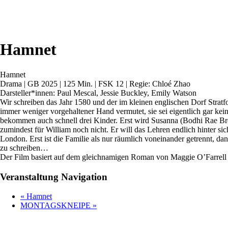
Hamnet
Hamnet
Drama | GB 2025 | 125 Min. | FSK 12 | Regie: Chloé Zhao
Darsteller*innen: Paul Mescal, Jessie Buckley, Emily Watson
Wir schreiben das Jahr 1580 und der im kleinen englischen Dorf Stratf
immer weniger vorgehaltener Hand vermutet, sie sei eigentlich gar kei
bekommen auch schnell drei Kinder. Erst wird Susanna (Bodhi Rae Bre
zumindest für William noch nicht. Er will das Lehren endlich hinter si
London. Erst ist die Familie als nur räumlich voneinander getrennt, da
zu schreiben…
Der Film basiert auf dem gleichnamigen Roman von Maggie O’Farrell u
Veranstaltung Navigation
«
Hamnet
MONTAGSKNEIPE
»