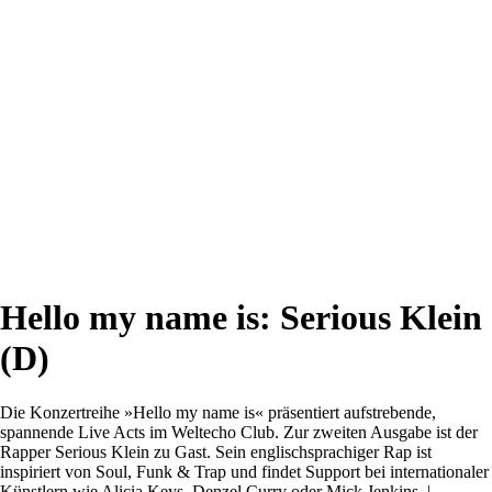
Hello my name is: Serious Klein
(D)
Die Konzertreihe »Hello my name is« präsentiert aufstrebende,
spannende Live Acts im Weltecho Club. Zur zweiten Ausgabe ist der
Rapper Serious Klein zu Gast. Sein englischsprachiger Rap ist
inspiriert von Soul, Funk & Trap und findet Support bei internationaler
Künstlern wie Alicia Keys, Denzel Curry oder Mick Jenkins. |