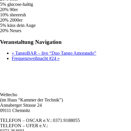
5% glucose-haltig
20% 90er
10% sheeeesh
20% 2000er
5% küss dein Auge
20% Neues
Veranstaltung Navigation
«
TangoBAR – live “Duo Tango Amoratado”
Frequenzweihnacht #24
»
Weltecho
(im Haus “Kammer der Technik”)
Annaberger Strasse 24
09111 Chemnitz
TELEFON – OSCAR e.V.: 0371.9188055
TELEFON – UFER e.V.:
0371.364691