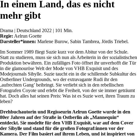
In einem Land, das es nicht
mehr gibt
Drama | Deutschland 2022 | 101 Min.
Regie:
Aelrun Goette
Darsteller*innen:
Marlene Burow, Sabin Tambrea, Jördis Triebel.
Im Sommer 1989 fliegt Suzie kurz vor dem Abitur von der Schule.
Statt zu studieren, muss sie sich nun als Arbeiterin in der sozialistischen
Produktion bewähren. Ein zufälliges Foto öffnet ihr unverhofft die Tür
in die glamouröse Welt der Mode von VHB Exquisit und des
Modejournals Sibylle. Suzie taucht ein in die schillernde Subkultur des
Ostberliner Undergrounds, wo der extravagante Rudi ihr den
‚aufrechten Gang’ beibringt. Sie verliebt sich in den rebellischen
Fotografen Coyote und erlebt die Freiheit, von der sie immer geträumt
hat. Doch alles hat seinen Preis: Was ist es Suzie wert, ihren Traum zu
leben?
Drehbuchautorin und Regisseurin Aelrun Goette wurde in den
80er Jahren auf der Straße in Ostberlin als „Mannequin“
entdeckt. Sie modelte für den VHB Exquisit, war auf dem Cover
der Sibylle und stand für die großen Fotograf:innen vor der
Kamera. Der Film basiert auf ihrem Leben, und ist inspiriert von