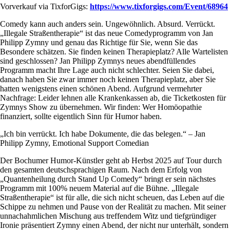
Vorverkauf via TixforGigs:
https://www.tixforgigs.com/Event/68964
Comedy kann auch anders sein. Ungewöhnlich. Absurd. Verrückt.
„Illegale Straßentherapie“ ist das neue Comedyprogramm von Jan
Philipp Zymny und genau das Richtige für Sie, wenn Sie das
Besondere schätzen. Sie finden keinen Therapieplatz? Alle Wartelisten
sind geschlossen? Jan Philipp Zymnys neues abendfüllendes
Programm macht Ihre Lage auch nicht schlechter. Seien Sie dabei,
danach haben Sie zwar immer noch keinen Therapieplatz, aber Sie
hatten wenigstens einen schönen Abend. Aufgrund vermehrter
Nachfrage: Leider lehnen alle Krankenkassen ab, die Ticketkosten für
Zymnys Show zu übernehmen. Wir finden: Wer Homöopathie
finanziert, sollte eigentlich Sinn für Humor haben.
„Ich bin verrückt. Ich habe Dokumente, die das belegen.“ – Jan
Philipp Zymny, Emotional Support Comedian
Der Bochumer Humor-Künstler geht ab Herbst 2025 auf Tour durch
den gesamten deutschsprachigen Raum. Nach dem Erfolg von
„Quantenheilung durch Stand Up Comedy“ bringt er sein nächstes
Programm mit 100% neuem Material auf die Bühne. „Illegale
Straßentherapie“ ist für alle, die sich nicht scheuen, das Leben auf die
Schippe zu nehmen und Pause von der Realität zu machen. Mit seiner
unnachahmlichen Mischung aus treffendem Witz und tiefgründiger
Ironie präsentiert Zymny einen Abend, der nicht nur unterhält, sondern