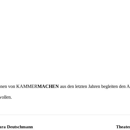
tationen von KAMMER
MACHEN
aus den letzten Jahren begleiten den 
wollen.
lara Deutschmann
Theate