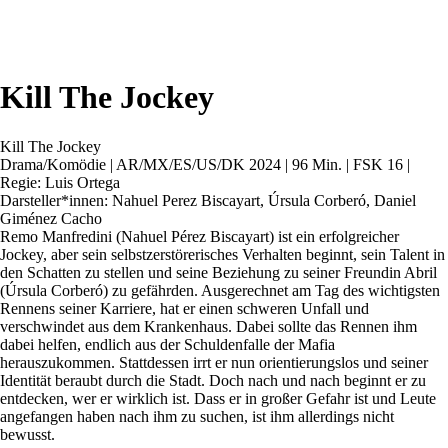
Kill The Jockey
Kill The Jockey
Drama/Komödie | AR/MX/ES/US/DK 2024 | 96 Min. | FSK 16 |
Regie: Luis Ortega
Darsteller*innen: Nahuel Perez Biscayart, Úrsula Corberó, Daniel
Giménez Cacho
Remo Manfredini (Nahuel Pérez Biscayart) ist ein erfolgreicher
Jockey, aber sein selbstzerstörerisches Verhalten beginnt, sein Talent in
den Schatten zu stellen und seine Beziehung zu seiner Freundin Abril
(Úrsula Corberó) zu gefährden. Ausgerechnet am Tag des wichtigsten
Rennens seiner Karriere, hat er einen schweren Unfall und
verschwindet aus dem Krankenhaus. Dabei sollte das Rennen ihm
dabei helfen, endlich aus der Schuldenfalle der Mafia
herauszukommen. Stattdessen irrt er nun orientierungslos und seiner
Identität beraubt durch die Stadt. Doch nach und nach beginnt er zu
entdecken, wer er wirklich ist. Dass er in großer Gefahr ist und Leute
angefangen haben nach ihm zu suchen, ist ihm allerdings nicht
bewusst.