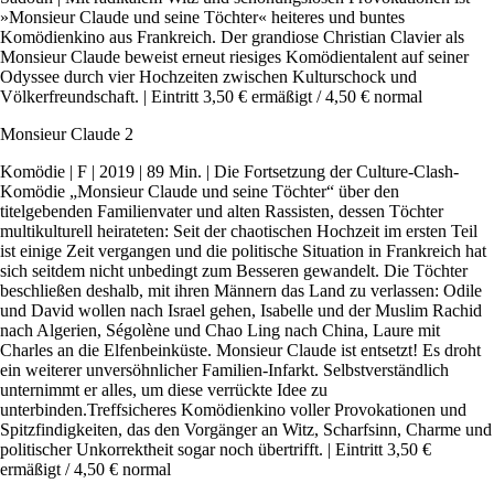
»Monsieur Claude und seine Töchter« heiteres und buntes
Komödienkino aus Frankreich. Der grandiose Christian Clavier als
Monsieur Claude beweist erneut riesiges Komödientalent auf seiner
Odyssee durch vier Hochzeiten zwischen Kulturschock und
Völkerfreundschaft. | Eintritt 3,50 € ermäßigt / 4,50 € normal
Monsieur Claude 2
Komödie | F | 2019 | 89 Min. | Die Fortsetzung der Culture-Clash-
Komödie „Monsieur Claude und seine Töchter“ über den
titelgebenden Familienvater und alten Rassisten, dessen Töchter
multikulturell heirateten: Seit der chaotischen Hochzeit im ersten Teil
ist einige Zeit vergangen und die politische Situation in Frankreich hat
sich seitdem nicht unbedingt zum Besseren gewandelt. Die Töchter
beschließen deshalb, mit ihren Männern das Land zu verlassen: Odile
und David wollen nach Israel gehen, Isabelle und der Muslim Rachid
nach Algerien, Ségolène und Chao Ling nach China, Laure mit
Charles an die Elfenbeinküste. Monsieur Claude ist entsetzt! Es droht
ein weiterer unversöhnlicher Familien-Infarkt. Selbstverständlich
unternimmt er alles, um diese verrückte Idee zu
unterbinden.Treffsicheres Komödienkino voller Provokationen und
Spitzfindigkeiten, das den Vorgänger an Witz, Scharfsinn, Charme und
politischer Unkorrektheit sogar noch übertrifft. | Eintritt 3,50 €
ermäßigt / 4,50 € normal